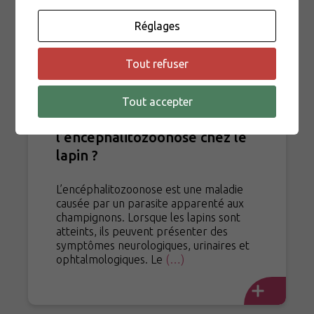
Réglages
Tout refuser
NAC
PETIT MAMMIFÈRE
Publié le 09/02/2026
Tout accepter
Qu’est-ce que
l’encéphalitozoonose chez le
lapin ?
L’encéphalitozoonose est une maladie
causée par un parasite apparenté aux
champignons. Lorsque les lapins sont
atteints, ils peuvent présenter des
symptômes neurologiques, urinaires et
ophtalmologiques. Le
(…)