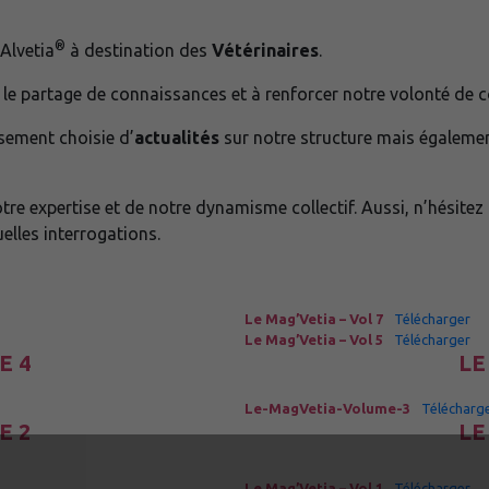
®
 Alvetia
à destination des
Vétérinaires
.
r le partage de connaissances et à renforcer notre volonté de c
sement choisie d’
actualités
sur notre structure mais égalemen
otre expertise et de notre dynamisme collectif. Aussi, n’hésitez
lles interrogations.
Le Mag’Vetia – Vol 7
Télécharger
Le Mag’Vetia – Vol 5
Télécharger
E 4
LE
Le-MagVetia-Volume-3
Télécharg
E 2
LE
Le Mag’Vetia – Vol 1
Télécharger