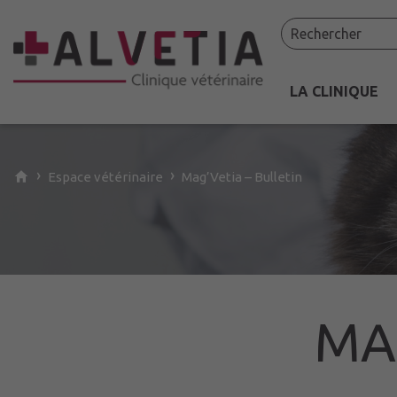
Recherche sur le site
LA CLINIQUE
Contenu
principal
›
›
Espace
vétérinaire
Mag’Vetia – Bulletin
MA