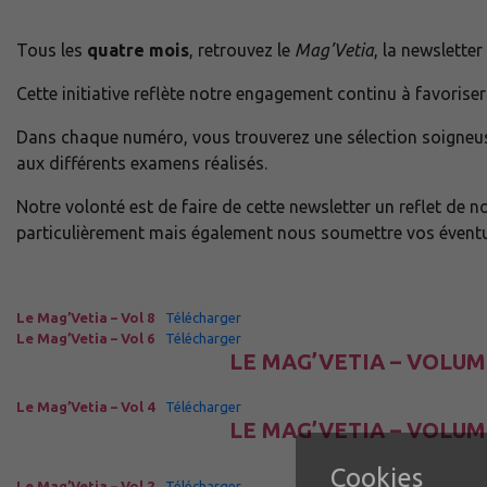
Tous les
quatre mois
, retrouvez le
Mag’Vetia
, la newsletter
Cette initiative reflète notre engagement continu à favorise
Dans chaque numéro, vous trouverez une sélection soigneu
aux différents examens réalisés.
Notre volonté est de faire de cette newsletter un reflet de n
particulièrement mais également nous soumettre vos éventue
Le Mag’Vetia – Vol 8
Télécharger
Le Mag’Vetia – Vol 6
Télécharger
LE MAG’VETIA – VOLUM
Le Mag’Vetia – Vol 4
Télécharger
LE MAG’VETIA – VOLUM
Cookies
Le Mag’Vetia – Vol 2
Télécharger