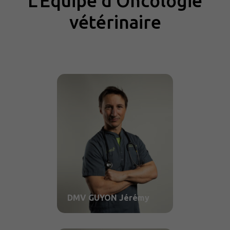
L’Équipe d’Oncologie
vétérinaire
DMV GUYON Jérémy