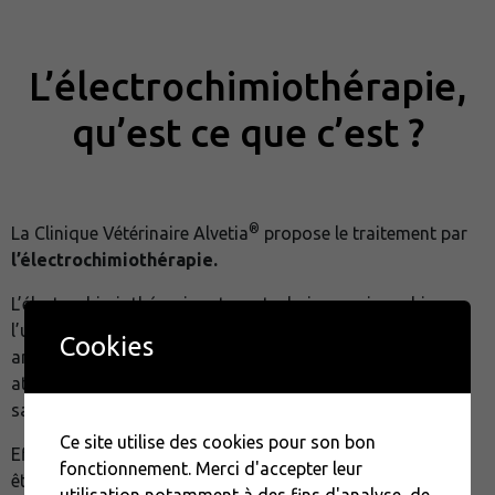
L’électrochimiothérapie,
qu’est ce que c’est ?
®
La Clinique Vétérinaire Alvetia
propose le traitement par
l’électrochimiothérapie.
L’électrochimiothérapie est une technique qui combine
l’utilisation d’
impulsions électriques
et de molécules
Cookies
anticancéreuses afin de cibler spécifiquement les cellules
atteintes et minimiser le risque d’étendues sur les tissus
sains environnants.
Ce site utilise des cookies pour son bon
Effectuée sous anesthésie, son utilisation peut à la fois
fonctionnement. Merci d'accepter leur
être
adjuvante
ou en tant qu’
approche thérapeutique