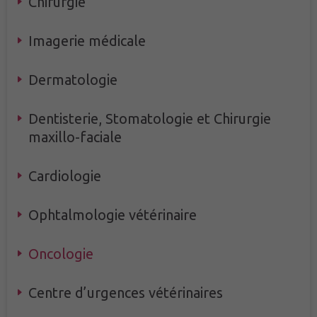
Chir
urgie
Imagerie
médicale
Dermato
logie
Dentis
terie
, Stomatologie et Chirurgie
maxillo-faciale
Cardio
logie
Ophtalmologie vétérinaire
Onco
logie
Centre d’urgences vétérinaires