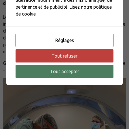
utilisation notamment à des fins d'analyse, de
directe
.
pertinence et de publicité.
Lisez notre politique
de cookie
Le processus de l’électrochimiothérapie passe par une
injection intraveineuse ou intra-tumorale de la molécule de
chimiothérapie. Une sonde est alors appliquée localement
délivrant des impulsions électriques qui vont ainsi
Réglages
permettre d’augmenter la pénétration intracellulaire des
molécules cytotoxiques.
Tout refuser
Générateur d’électro chimiothérapie LEROY Biotechnologie
– ELECTROVvet
Tout accepter