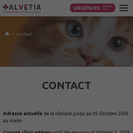
URGENCES
Contenu
principal
›
Contact
CONTACT
Adresse actuelle
de la clinique jusqu’au 05 Octobre 2026
au matin
Current clinic address
until
the morning of October 5, 2026