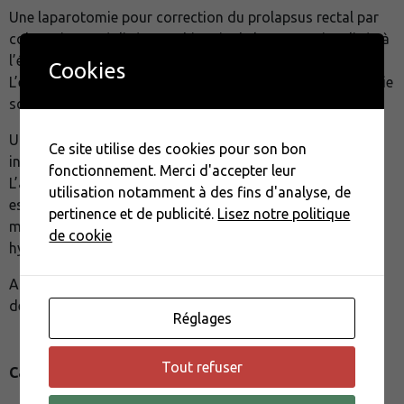
Une laparotomie pour correction du prolapsus rectal par
colopexie est réalisée. Une biopsie de la masse visualisée à
l’échographie abdominale est effectuée également.
Cookies
L’examen histopathologique est en faveur d’une fibroplasie
sclérosante éosinophilique gastrointestinale féline.
Un traitement médical est mis en place en première
Ce site utilise des cookies pour son bon
intention et permet la résolution des diarrhées.
fonctionnement. Merci d'accepter leur
L’amélioration échographique des lésions de fibroplasie
utilisation notamment à des fins d'analyse, de
est observée 3 mois après la mise en place du traitement
pertinence et de publicité.
Lisez notre politique
médical et 1 mois après le passage à une alimentation
de cookie
hypoallergénique.
A ce jour, une résolution complète des signes cliniques et
des lésions échographiques est obtenue.
Réglages
Tout refuser
Cas clinique rédigé par le
DMV GUYON Jérémy