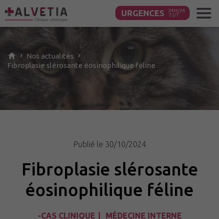
URGENCES
Contenu
principal
›
›
Nos
actualités
Fibroplasie slérosante éosinophilique féline
Publié le 30/10/2024
Fibroplasie slérosante
éosinophilique féline
-CAS CLINIQUE
MÉDECINE INTERNE